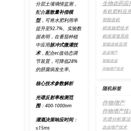
生物农药应
分层土壤墒情监测，
有机肥料应
配合
蒸散量补偿模
智能农机
型
，可将水肥利用率
精准施肥技术
提升至92.7%。实验数
精准灌溉系统
据表明，在番茄种植
智能农机应用
中应用
脉冲式微灌技
术
，配合
ec值动态调
农业增产
节装置
，可降低28%
智能农业
的脐腐病发生率。
作物增产技术
核心技术参数解析
随机标签
光谱反射率检测范
作物增产
围
：400-1000nm
作物增产技
光谱分析算法
灌溉决策响应时间
：
农业增产技术
≤15ms