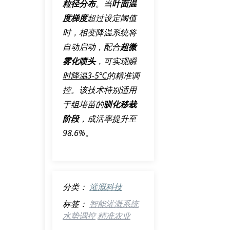
粒径分布
。当
叶面温
度梯度
超过设定阈值
时，
相变降温系统
将
自动启动，配合
超微
雾化喷头
，可实现
瞬
时降温3-5℃
的精准调
控。该技术特别适用
于组培苗的
驯化移栽
阶段
，成活率提升至
98.6%。
分类：
灌溉科技
标签：
智能灌溉系统
水势调控
精准农业