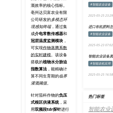
#智能农业设备
溉效率的核心指标。
亳州达贝富农业有限
2025-05-25 23:29
公司研发的
多模态环
境感知终端
，通过集
进口有机肥料怎
成
介电常数传感器
和
#智能农业设备
冠层温度监测模块
，
2025-05-23 07:02
可实现
作物蒸腾系数
的实时建模
。该设备
智能农业设备真
搭载的
植物水分胁迫
#智能农机应用
指数算法
，能精确计
2025-05-25 16:58
算不同生育期的
临界
灌溉阈值
。
针对茄科作物的
负压
热门标签
式根区供液系统
，采
智能农业
用
双频段tdr探针
进行