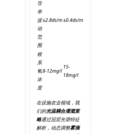
导
率
波
±2.8ds/m
±0.4ds/m
动
范
围
根
系
15-
氧
8-12mg/l
18mg/l
浓
度
在设施农业领域，我
们的
光温耦合灌溉策
略
通过
冠层光谱特征
解析
，动态调整
雾滴