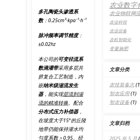
农业数字
多孔陶瓷头渗透系
农业物联网
数
：0.25cm³·kpa⁻¹·h⁻¹
农业科技
农业设备
脉冲频率调节精度
：
农机智能化
±0.02hz
变量施肥
本公司的
可变径流系
数滴灌带
采用
多层共
文章分类
挤复合工艺
制造，内
农技装备志
(1
嵌
纳米级湍流发生
智农应用
(1)
器
，能实现
层流到湍
智农设备
(1)
流的精准转换
。配合
分布式压力补偿器
，
在坡度大于15°的丘陵
文章归档
地带仍能保持
灌水均
匀度系数＞0.95
。经
2025 年 5 月
(