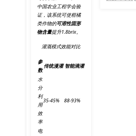
中国农业工程学会验
证，该系统可使柑橘
类作物的
可溶性固形
物含量
提升1.8brix。
灌溉模式效能对比
参
传统漫灌
智能滴灌
数
水
分
利
35-45%
88-93%
用
效
率
电