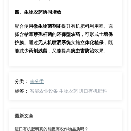
四、生物农药协同增效
配合使用
微生物菌剂
能提升有机肥料利用率。选
择含
枯草芽孢杆菌
的
环保型农药
，可形成
土壤保
护膜
。通过
无人机喷洒系统
实施
立体化植保
，既
能减少
药剂残留
，又能提高
病虫害防治
效果。
分类：
未分类
标签：
智能农业设备
生物农药
进口有机肥料
最新文章
进口有机肥料真的能提高农作物品质吗？