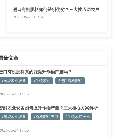
进口有机肥料如何辨别优劣？三大技巧助农户
避坑
2025-05-25 11:14
最新文章
进口有机肥料真的能提升作物产量吗？
#智能农业设备
#生物农药
#进口有机肥料
2025-05-25 14:15
智能农业设备如何提升作物产量？三大核心方案解析
#智能农业设备
#有机肥料应用
#生物农药技术
2025-05-24 15:25