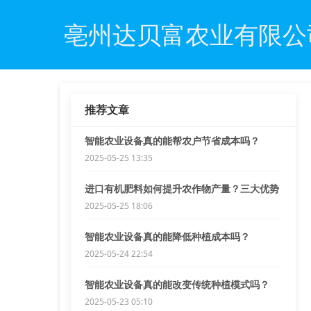
亳州达贝富农业有限公
推荐文章
智能农业设备真的能帮农户节省成本吗？
2025-05-25 13:35
进口有机肥料如何提升农作物产量？三大优势
解析
2025-05-25 18:06
智能农业设备真的能降低种植成本吗？
2025-05-24 22:54
智能农业设备真的能改变传统种植模式吗？
2025-05-23 05:10