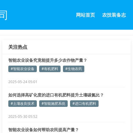
司
网站首页
农技装备志
关注热点
智能农业设备究竟能提升多少农作物产量？
#智能农业设备
#有机肥料
#生物农药
2025-05-24 05:01
如何选择高矿化度的进口有机肥料提升土壤碳氮比？
#土壤改良技术
#智能施肥系统
#进口有机肥料
2025-05-30 05:52
智能农业设备如何帮助农民提高产量？