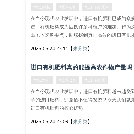
#农业科技
#肥料选择
#进口有机肥料
在当今现代农业发展中，进口有机肥料已成为众
进口有机肥料成为困扰许多种植户的难题。作为
出以下选购要点，助您找到真正高效的进口有机
进口有机肥料认证标准
2025-05-24 23:11
【
未分类
】
优质进口有机肥料通常具备多项国际认证，如欧盟
料来源、生产工艺、营养成分等进行严
进口有机肥料真的能提高农作物产量吗
#农业增产
#土壤改良
#进口有机肥
在当今现代农业发展中，进口有机肥料越来越受
菲的进口肥料，究竟值不值得投资？今天我们就
进口有机肥料的核心优势
与传统化肥相比，进口有机肥料含有丰富的腐殖
2025-05-24 23:09
【
未分类
】
增加土壤的通气性和保水性。例如来自荷兰的有机
内标准