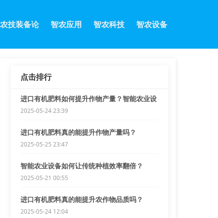
农技装备论
智农应用
智农科技
智农设备
点击排行
进口有机肥料如何提升作物产量？智能农业设
备全解析
2025-05-24 23:39
进口有机肥料真的能提升作物产量吗？
2025-05-25 23:47
智能农业设备如何让传统种植效率翻倍？
2025-05-21 00:55
进口有机肥料真的能提升农作物品质吗？
2025-05-24 12:04