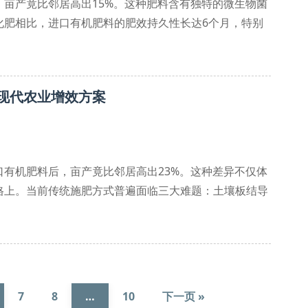
亩产竟比邻居高出15%。这种肥料含有独特的微生物菌
化肥相比，进口有机肥料的肥效持久性长达6个月，特别
注明确，其次观察颗粒是否均匀无杂质，最后可取样做溶
低温发酵技术
现代农业增效方案
有机肥料后，亩产竟比邻居高出23%。这种差异不仅体
格上。当前传统施肥方式普遍面临三大难题：土壤板结导
繁追肥增加人工成本。
，其微生物活性物质含量是国标产品的2.7倍。这类
7
8
…
10
下一页 »