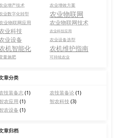
农业增产技术
农业增效方案
农业物联网
农业数字化转型
农业物联网技术
农业物联网应用
农业科技
农业科技应用
农业设备
农业设备选型
农机智能化
农机维护指南
变量施肥
可持续农业
文章分类
农技装备志
(1)
农技装备论
(1)
智农应用
(1)
智农科技
(3)
智农设备
(1)
文章归档