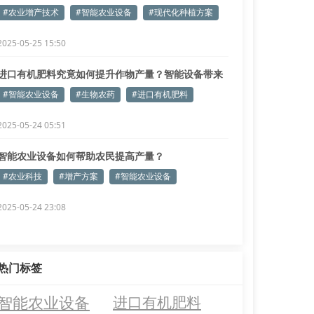
#农业增产技术
#智能农业设备
#现代化种植方案
2025-05-25 15:50
进口有机肥料究竟如何提升作物产量？智能设备带来
哪些改变
#智能农业设备
#生物农药
#进口有机肥料
2025-05-24 05:51
智能农业设备如何帮助农民提高产量？
#农业科技
#增产方案
#智能农业设备
2025-05-24 23:08
热门标签
智能农业设备
进口有机肥料