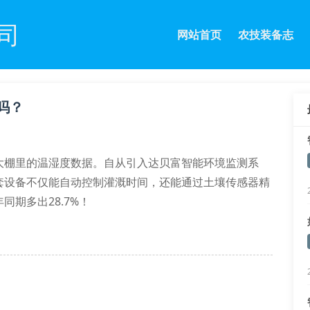
司
网站首页
农技装备志
吗？
大棚里的温湿度数据。自从引入达贝富智能环境监测系
套设备不仅能自动控制灌溉时间，还能通过土壤传感器精
期多出28.7%！
照强度、二氧化碳浓度等特殊指标