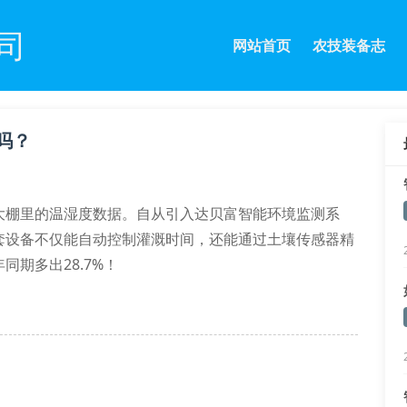
司
网站首页
农技装备志
吗？
大棚里的温湿度数据。自从引入达贝富智能环境监测系
套设备不仅能自动控制灌溉时间，还能通过土壤传感器精
期多出28.7%！
照强度、二氧化碳浓度等特殊指标