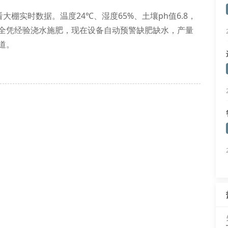
棚实时数据。温度24℃、湿度65%、土壤ph值6.8，
前全凭经验浇水施肥，现在设备自动预警缺肥缺水，产量
道。
，配备北斗定位的插秧机实现厘米级作业精度。在安徽小