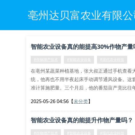
亳州达贝富农业有限公
智能农业设备真的能提高30%作物产量
#作物增产技术
#智能农业设备
#现代农业科技
在亳州某蔬菜种植基地，张大叔正通过手机查看
统，他再也不用半夜起床手动调节通风设备。这
准计算施肥量。三个月后，他的番茄亩产竟比往年同
现代农业必备的三大智能装置
2025-05-26 04:56
【
未分类
】
远程监测终端：实时采集12种环境参数，包括光
自动化控制模块：与滴灌系统、补光设备等1
智能农业设备真的能提升作物产量吗？
#作物增产技术
#智能农业设备
#现代农业科技